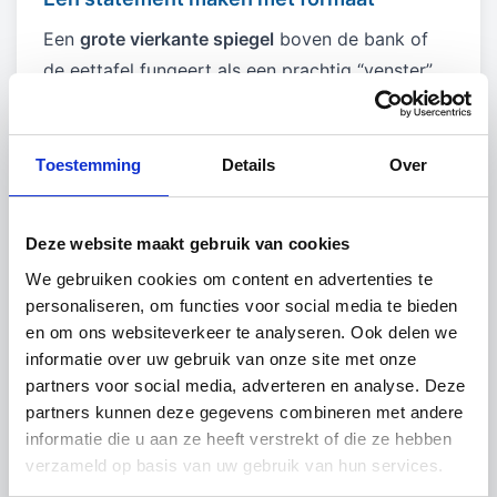
Een
grote vierkante spiegel
boven de bank of
de eettafel fungeert als een prachtig “venster”.
Het trekt de aandacht en reflecteert de rest van
je interieur, waardoor de ruimte een luxe
uitstraling krijgt. Dankzij ons vakmanschap hoef
Toestemming
Details
Over
je niet te zoeken naar een standaardmaat die
net niet uitkomt; wij maken de
spiegel voor
Deze website maakt gebruik van cookies
woonkamer
precies zoals jij het voor ogen hebt.
We gebruiken cookies om content en advertenties te
Creatief met kleine accenten
personaliseren, om functies voor social media te bieden
Wil je liever een speels effect? Denk dan aan
en om ons websiteverkeer te analyseren. Ook delen we
een wanddecoratie met diverse
spiegel
informatie over uw gebruik van onze site met onze
vierkantjes
naast elkaar. Ook het gebruik van
partners voor social media, adverteren en analyse. Deze
partners kunnen deze gegevens combineren met andere
vierkante spiegeltjes
of
spiegeltjes vierkant
in
informatie die u aan ze heeft verstrekt of die ze hebben
een rasterpatroon is een populaire trend. Of je
verzameld op basis van uw gebruik van hun services.
nu kiest voor één groot vlak of een compositie