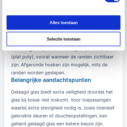
de folie.
Maatwerk en afwerking
Alles toestaan
Het glas wordt volledig op maat gemaakt en is
leverbaar in verschillende diktes en
Selectie toestaan
samenstellingen. Voor een strakke en veilige
afwerking kun je kiezen voor geslepen randen
(plat poly), vooral wanneer de randen zichtbaar
zijn. Afgeronde hoeken zijn mogelijk, mits de
randen worden geslepen.
Belangrijke aandachtspunten
Gelaagd glas biedt extra veiligheid doordat het
glas bij breuk niet loskomt. Voor toepassingen
waarbij extra stevigheid nodig is, zoals intensief
gebruikte deuren of doucheopstellingen, kan
gehard gelaagd glas een betere keuze zijn.