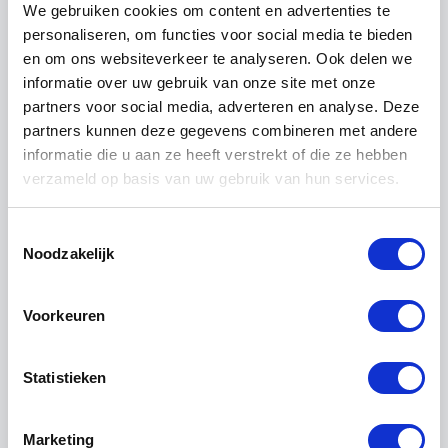
We gebruiken cookies om content en advertenties te
Stijlvolle kleuren en toepassingen
personaliseren, om functies voor social media te bieden
en om ons websiteverkeer te analyseren. Ook delen we
Dit type glas bestaat uit een combinatie van
informatie over uw gebruik van onze site met onze
helder glas en gekleurd glas, zoals brons of
partners voor social media, adverteren en analyse. Deze
grijs. Hierdoor ontstaat een subtiele tint die
partners kunnen deze gegevens combineren met andere
zorgt voor meer sfeer en minder inkijk. Ideaal
informatie die u aan ze heeft verstrekt of die ze hebben
voor toepassingen zoals een, glazen balustrade
verzameld op basis van uw gebruik van hun services.
of scheidingswand, waar zowel uitstraling als
functionaliteit belangrijk zijn.
Toestemmingsselectie
Noodzakelijk
Opbouw en sterkte
Gelaagd glas is opgebouwd uit twee glasplaten
Voorkeuren
met daartussen één of meerdere folielagen. Bij
een samenstelling zoals 44.2 bestaat het glas uit
Statistieken
twee lagen van 4 mm met daartussen twee
folies. Deze opbouw zorgt ervoor dat het glas
bij breuk niet versplintert, maar intact blijft aan
Marketing