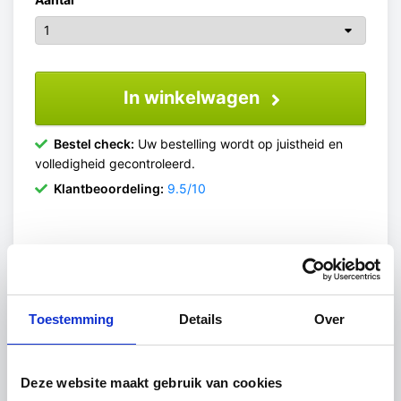
In winkelwagen
Bestel check:
Uw bestelling wordt op juistheid en
volledigheid gecontroleerd.
Klantbeoordeling:
9.5/10
Gekleurd gelaagd glas combineert veiligheid
met een unieke uitstraling. Het glas bestaat uit
Toestemming
Details
Over
meerdere lagen met daartussen sterke folies,
waardoor het bij breuk niet uiteenvalt maar als
geheel bij elkaar blijft. Dit maakt het een veilige
Deze website maakt gebruik van cookies
keuze voor uiteenlopende toepassingen.