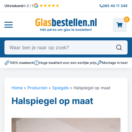
Uitstekend
4.8 / 5
085 40 11 346
0
Hét adres om glas te bestellen!
Waar ben je naar op zoek?
100% maatwerk
Hoge kwaliteit voor een eerlijke prijs
Montage in heel N
Home
»
Producten
»
Spiegels
»
Halspiegel op maat
Halspiegel op maat