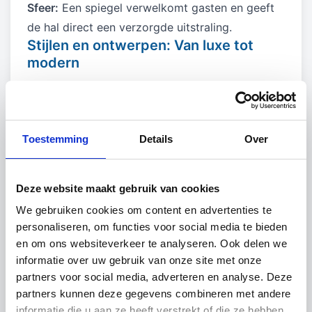
Sfeer:
Een spiegel verwelkomt gasten en geeft
de hal direct een verzorgde uitstraling.
Stijlen en ontwerpen: Van luxe tot
modern
De markt biedt een divers assortiment aan
halspiegels, passend bij iedere interieurstijl:
Moderne spiegel hal
Toestemming
Details
Over
Voor een hedendaagse look kies je voor een
moderne variant met strakke, minimalistische
Deze website maakt gebruik van cookies
lijnen. Denk aan spiegels zonder lijst of met een
We gebruiken cookies om content en advertenties te
subtiele metalen omlijsting. Deze passen perfect
personaliseren, om functies voor social media te bieden
in een “clean” interieur.
en om ons websiteverkeer te analyseren. Ook delen we
Luxe spiegel hal
informatie over uw gebruik van onze site met onze
Een luxe variant valt op door bijzondere
partners voor social media, adverteren en analyse. Deze
materialen zoals een verzilverde of bronzen
partners kunnen deze gegevens combineren met andere
informatie die u aan ze heeft verstrekt of die ze hebben
afwerking. Dit type
spiegel voor hal
fungeert als