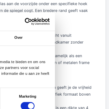
glas aan de voorzijde onder een specifieke hoek
n de spiegel oogt. Een bredere rand geeft vaak
h interieur.
flopen, reflecteren ze het licht vanuit
Over
elt. In een donkere hal of een badkamer zonder
llen. De facetrand fungeert namelijk als een
 media te bieden en om ons
der dat je vastzit aan een houten of metalen frame
ze partners voor social
nformatie die u aan ze heeft
slepen glas op maat bestellen geeft je de vrijheid
in de slaapkamer of een specifiek formaat boven
Marketing
 glas. Voor kleinere spiegels is een dikte van 4