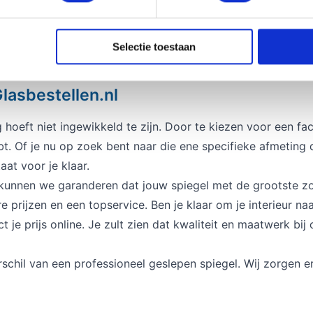
vlakken adviseren we meestal 6 millimeter voor extra stevi
van uiterste precisie. Elke spiegel facet geslepen afwerken
Selectie toestaan
en en de rand overal even breed is.
Glasbestellen.nl
oeft niet ingewikkeld te zijn. Door te kiezen voor een fac
. Of je nu op zoek bent naar die ene specifieke afmeting d
at voor je klaar.
 kunnen we garanderen dat jouw spiegel met de grootste zo
prijzen en een topservice. Ben je klaar om je interieur naa
 je prijs online. Je zult zien dat kwaliteit en maatwerk bij
rschil van een professioneel geslepen spiegel. Wij zorgen er