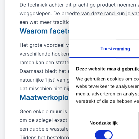
De techniek achter dit prachtige product noemen w
weggeslepen. De breedte van deze rand kun je vaak
een wat meer traditionele, rijke uitstraling, terwijl
Waarom facetslijpen zorgt voor me
Het grote voordeel van een facet geslepen spiegel 
Toestemming
verschillende hoeken. Dit zorgt ervoor dat een ruim
ramen kan een strategisch geplaatste spiegel met 
Deze website maakt gebruik
Daarnaast biedt het een esthetische oplossing voor
We gebruiken cookies om cont
natuurlijke ‘lijst’ van glas. Het geeft de spiegel 
websiteverkeer te analyseren
dat misschien niet bij de rest van je meubels past.
media, adverteren en analys
Maatwerkoplossingen voor elke r
verstrekt of die ze hebben v
Geen enkele muur is hetzelfde en daarom geloven wi
Toestemmingsselectie
om de spiegel exact af te stemmen op de beschikb
Noodzakelijk
een dubbele wastafel.
Tijdens het bestelproces kun je niet alleen de afm