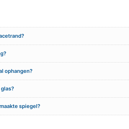
facetrand?
ig?
ral ophangen?
 glas?
emaakte spiegel?