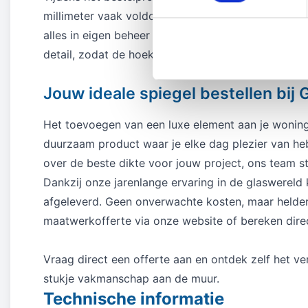
millimeter vaak voldoende, maar bij grotere opper
alles in eigen beheer verwerken, ben je verzekerd 
detail, zodat de hoeken perfect op elkaar aansluit
Jouw ideale spiegel bestellen bij 
Het toevoegen van een luxe element aan je woning h
duurzaam product waar je elke dag plezier van hebt
over de beste dikte voor jouw project, ons team sta
Dankzij onze jarenlange ervaring in de glaswereld
afgeleverd. Geen onverwachte kosten, maar heldere 
maatwerkofferte via onze website of bereken direct
Vraag direct een offerte aan en ontdek zelf het ve
stukje vakmanschap aan de muur.
Technische informatie