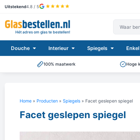
Uitstekend
4.8 / 5
Waar ben
Hét adres om glas te bestellen!
Douche
Interieur
Spiegels
Enkel
100% maatwerk
Hoge kw
Home
»
Producten
»
Spiegels
»
Facet geslepen spiegel
Facet geslepen spiegel