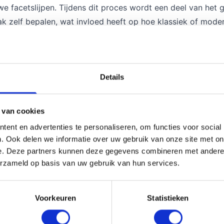
e facetslijpen. Tijdens dit proces wordt een deel van het 
 zelf bepalen, wat invloed heeft op hoe klassiek of moder
 een subtielere rand perfect past in een strak en minimalistisc
er sfeer
is de interactie met de omgeving. Omdat de randen schuin a
Details
te niet alleen optisch groter lijkt, maar ook lichter aanvo
een geslepen rand wonderen verrichten voor de lichtinval.
 van cookies
 mensen die liever geen zware omlijsting om hun spiegel wi
ent en advertenties te personaliseren, om functies voor social
body en zorgt ervoor dat hij niet wegvalt tegen de muur, zon
. Ook delen we informatie over uw gebruik van onze site met on
e. Deze partners kunnen deze gegevens combineren met andere i
uimte
erzameld op basis van uw gebruik van hun services.
j bij Glasbestellen.nl niet in standaardmaten. Een facet ge
are ruimte. Denk bijvoorbeeld aan een kamerhoge spiegel 
Voorkeuren
Statistieken
etingen doorgeven, maar ook nadenken over de dikte van het