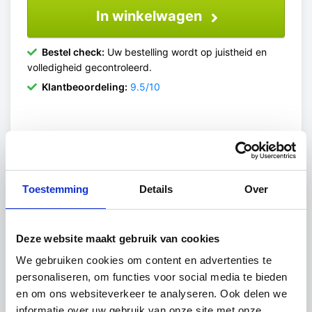
In winkelwagen
Bestel check:
Uw bestelling wordt op juistheid en
volledigheid gecontroleerd.
Klantbeoordeling:
9.5/10
Helder gelaagd glas is een veiligheidsglas dat
bestaat uit meerdere glaslagen met een sterke
Toestemming
Details
Over
folie ertussen. Deze folie zorgt ervoor dat het
glas bij breuk niet uiteenvalt, maar als geheel bij
elkaar blijft. Dit maakt het een veilige keuze
Deze website maakt gebruik van cookies
voor toepassingen waar doorval- of letselrisico
We gebruiken cookies om content en advertenties te
een rol speelt.
personaliseren, om functies voor social media te bieden
Sterk en veilig in gebruik
en om ons websiteverkeer te analyseren. Ook delen we
informatie over uw gebruik van onze site met onze