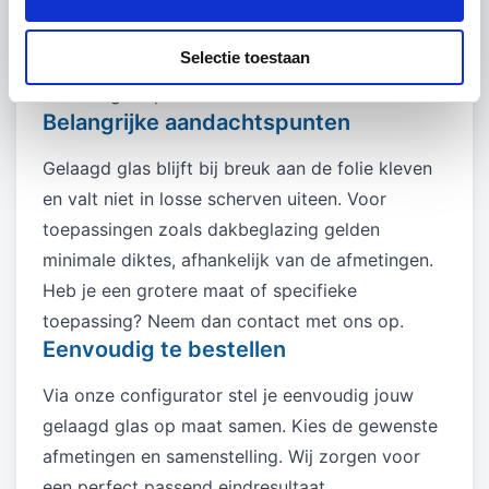
kiezen voor geslepen randen (plat poly), vooral
wanneer de randen zichtbaar zijn. Afgeronde
Selectie toestaan
hoeken zijn mogelijk, waarbij de randen altijd
worden geslepen.
Belangrijke aandachtspunten
Gelaagd glas blijft bij breuk aan de folie kleven
en valt niet in losse scherven uiteen. Voor
toepassingen zoals dakbeglazing gelden
minimale diktes, afhankelijk van de afmetingen.
Heb je een grotere maat of specifieke
toepassing? Neem dan contact met ons op.
Eenvoudig te bestellen
Via onze configurator stel je eenvoudig jouw
gelaagd glas op maat samen. Kies de gewenste
afmetingen en samenstelling. Wij zorgen voor
een perfect passend eindresultaat.