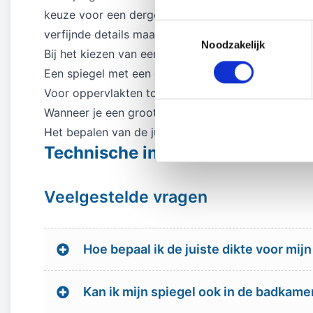
keuze voor een dergelijke spiegel op maat past per
Toestemmingsselectie
verfijnde details maakt dat elke spiegel uniek aanv
Noodzakelijk
Bij het kiezen van een bronzen spiegel, is het bela
Een spiegel met een dikte van 5 mm is ideaal wanne
Voor oppervlakten tot 2 m² kun je beter een spie
Wanneer je een groot oppervlak hebt, bijvoorbeeld
Het bepalen van de juiste dikte zorgt niet alleen vo
Technische informatie
Veelgestelde vragen
Hoe bepaal ik de juiste dikte voor mij
Kan ik mijn spiegel ook in de badkame