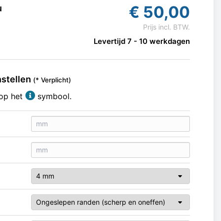
€
50,00
u
Prijs incl. BTW.
Levertijd 7 - 10 werkdagen
nstellen
(* Verplicht)
 op het
symbool.