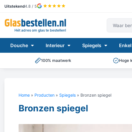
Uitstekend
4.8 / 5
Waar ben
Hét adres om glas te bestellen!
Douche
Interieur
Spiegels
Enkel
100% maatwerk
Hoge kw
Home
»
Producten
»
Spiegels
»
Bronzen spiegel
Bronzen spiegel