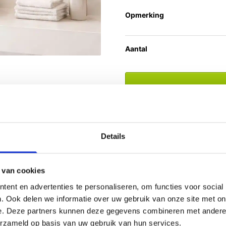
Opmerking
Aantal
Bestel check:
Uw bestelling
Klantbeoordeling:
9.5/10
Details
 van cookies
ent en advertenties te personaliseren, om functies voor social
gheid
. Ook delen we informatie over uw gebruik van onze site met on
e. Deze partners kunnen deze gegevens combineren met andere i
t is een statement. De warme, natuurlijke tinten creëren een
erzameld op basis van uw gebruik van hun services.