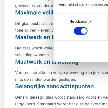
verstrekt of die ze hebben v
gewenst is, zonder dat de ruimte donker wordt.
Maximale veiligheid en sterkte
Toestemmingsselectie
Noodzakelijk
Dit glas bestaat uit meerdere geharde glasplaten me
folie blijven kleven. Dit maakt het bijzonder gesc
Maatwerk en toepassingen
Het glas wordt volledig op maat gemaakt en is leve
scheidingswanden.
Maatwerk en afwerking
Voor een strakke en veilige afwerking kun je kieze
mits de randen worden geslepen.
Belangrijke aandachtspunten
Gehard gelaagd glas wordt standaard voorzien van
uitgevoerd. Standaard wordt het glas geleverd met