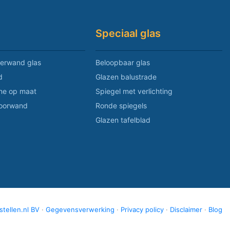
Speciaal glas
erwand glas
Beloopbaar glas
d
Glazen balustrade
ne op maat
Spiegel met verlichting
toorwand
Ronde spiegels
Glazen tafelblad
tellen.nl BV
·
Gegevensverwerking
·
Privacy policy
·
Disclaimer
·
Blog