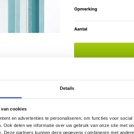
Opmerking
Aantal
Bestel check:
Uw bestelling
Klantbeoordeling:
9.5/10
Details
e hoogste mate van veiligheid. Door de combinatie van ge
 van cookies
sende toepassingen.
ent en advertenties te personaliseren, om functies voor social
. Ook delen we informatie over uw gebruik van onze site met on
laat dit glas wel licht door, maar voorkomt het inkijk. Hie
e. Deze partners kunnen deze gegevens combineren met andere i