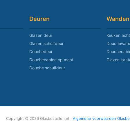
Deuren
Wanden
Glazen deur
Keuken acht
Glazen schuifdeur
Douchewan
Douchedeur
Douchecabi
Douchecabine op maat
Glazen kan
Douche schuifdeur
Copyright © 2026 Glasbestellen.nl
·
Algemene voorwaarden Glasbes