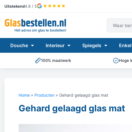
Uitstekend
4.8 / 5
Waar ben
Hét adres om glas te bestellen!
Douche
Interieur
Spiegels
Enkel
100% maatwerk
Hoge kw
Home
»
Producten
»
Gehard gelaagd glas mat
Gehard gelaagd glas mat