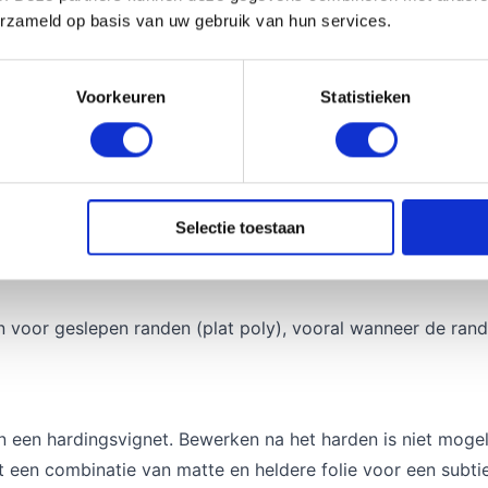
erzameld op basis van uw gebruik van hun services.
Voorkeuren
Statistieken
t daartussen sterke folielagen (PVB). Bij breuk valt het gl
hikt voor toepassingen zoals een glazen balustrade, trapafsc
rbaar in verschillende samenstellingen, zoals 44.2. Veelge
Selectie toestaan
n voor geslepen randen (plat poly), vooral wanneer de rand
 een hardingsvignet. Bewerken na het harden is niet mogel
 een combinatie van matte en heldere folie voor een subtie