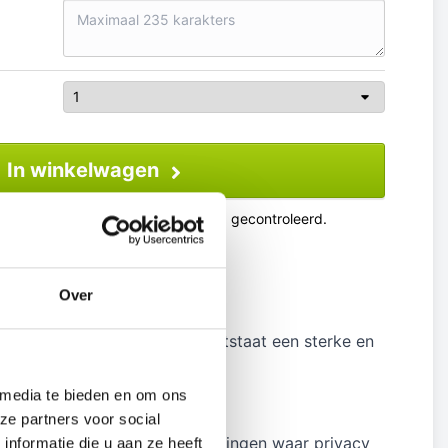
In winkelwagen
 wordt op juistheid en volledigheid gecontroleerd.
Over
hard glas en gelaagd glas ontstaat een sterke en
 media te bieden en om ons
ze partners voor social
rdoor is het ideaal voor toepassingen waar privacy
nformatie die u aan ze heeft