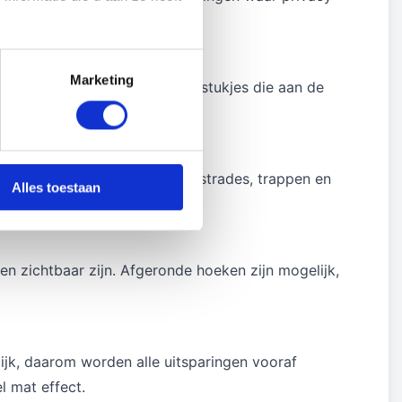
Marketing
as uiteen in kleine, onscherpe stukjes die aan de
heiding of doorvalbeveiliging.
bruikte toepassingen zijn balustrades, trappen en
Alles toestaan
en zichtbaar zijn. Afgeronde hoeken zijn mogelijk,
ijk, daarom worden alle uitsparingen vooraf
l mat effect.