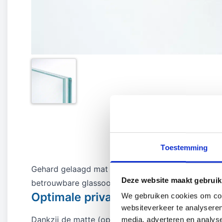
Toestemming
Gehard gelaagd mat glas combineert privacy met d
Deze website maakt gebruik
betrouwbare glassoort die geschikt is voor veelei
Optimale privacy en lichtinval
We gebruiken cookies om cont
websiteverkeer te analyseren
Dankzij de matte (opaal) folie tussen de glaslagen 
media, adverteren en analys