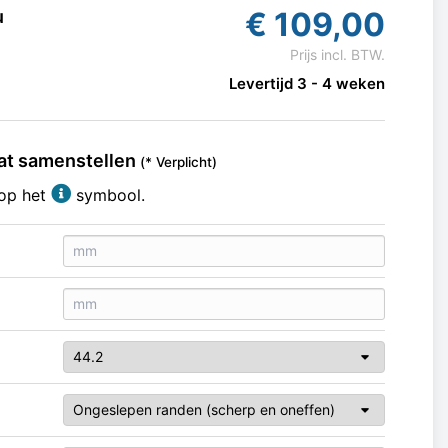
€
109,00
u
Prijs incl. BTW.
Levertijd 3 - 4 weken
at samenstellen
(* Verplicht)
 op het
symbool.