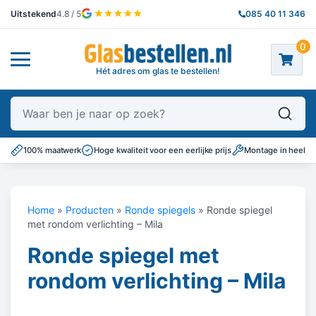
Uitstekend
4.8 / 5
085 40 11 346
0
Hét adres om glas te bestellen!
Waar ben je naar op zoek?
100% maatwerk
Hoge kwaliteit voor een eerlijke prijs
Montage in heel N
Home
»
Producten
»
Ronde spiegels
»
Ronde spiegel
met rondom verlichting – Mila
Ronde spiegel met
rondom verlichting – Mila