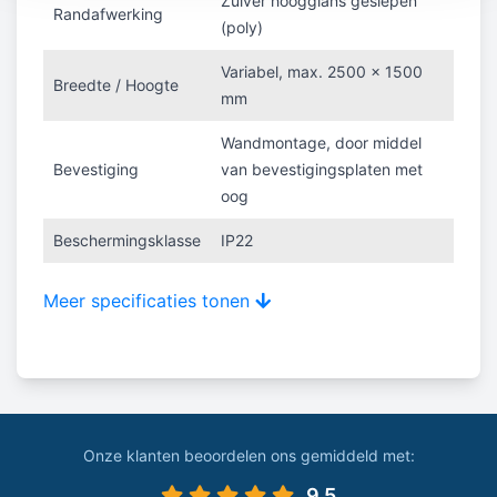
Zuiver hoogglans geslepen
Randafwerking
(poly)
Variabel, max. 2500 x 1500
Breedte / Hoogte
mm
Wandmontage, door middel
Bevestiging
van bevestigingsplaten met
oog
Beschermingsklasse
IP22
Meer specificaties tonen
Onze klanten beoordelen ons gemiddeld met:
9.5