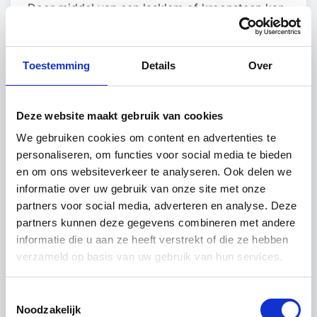
Door middel van een lasklem of kroonsteen kan
de bedrading aan de achterkant van de spiegel
direct op de voeding worden aangesloten. U
Toestemming
Details
Over
kunt ervoor kiezen de verlichting van de spiegel
op een aanwezige lichtschakelaar aan te sluiten.
Wanneer dit niet mogelijk is of u dit liever niet
Deze website maakt gebruik van cookies
wilt, kunt u bij het samenstellen kiezen voor een
We gebruiken cookies om content en advertenties te
sensor of schakelaar op de spiegel zelf.
personaliseren, om functies voor social media te bieden
Specifieke wensen? Geen probleem.
en om ons websiteverkeer te analyseren. Ook delen we
informatie over uw gebruik van onze site met onze
Iedere dag maakt u meerdere keren gebruik van
partners voor social media, adverteren en analyse. Deze
de spiegel in uw badkamer. Dan is het wel fijn te
partners kunnen deze gegevens combineren met andere
weten dat de spiegel voldoet aan al uw wensen.
informatie die u aan ze heeft verstrekt of die ze hebben
Stel daarom uw spiegel eenvoudig zelf naar
verzameld op basis van uw gebruik van hun services.
wens samen. U kunt kiezen tussen vele opties
en extra’s:
Toestemmingsselectie
Noodzakelijk
Een diameter van 400 tot 1300 mm (40 tot 130