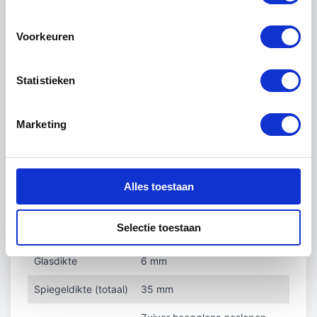
cm).
Verschillende lichtkleuren
Voorkeuren
Verschillende sensoren en schakelaars
Dimbare verlichting d.m.v. gebarenbediening
Statistieken
Spiegelverwarming om condensvorming tegen
te gaan
Marketing
Een geïntegreerde digitale klok
Technische informatie
Alles toestaan
Algemeen
Selectie toestaan
Materiaal
Kristalspiegel
Glasdikte
6 mm
Spiegeldikte (totaal)
35 mm