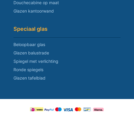
Douchecabine op maat
Glazen kantoorwand
Speciaal glas
Beloopbaar glas
Glazen balustrade
Spiegel met verlichting
Ronde spiegels
Glazen tafelblad
Copyright © 2026 Glasbestellen.nl
·
Algemene voorwaarden
Glasbestellen.nl BV
·
Gegevensverwerking
·
Privacy policy
·
Disclaimer
·
Blog