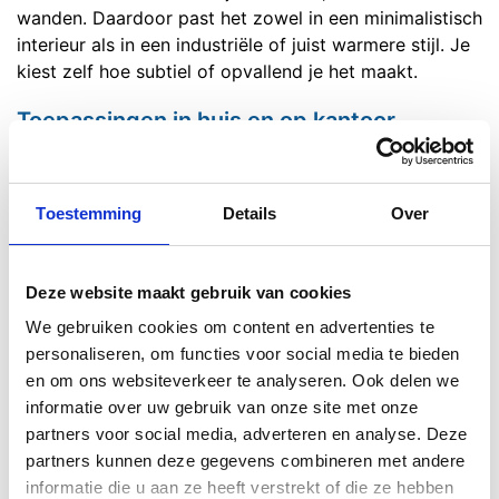
wanden. Daardoor past het zowel in een minimalistisch
interieur als in een industriële of juist warmere stijl. Je
kiest zelf hoe subtiel of opvallend je het maakt.
Toepassingen in huis en op kantoor
Een glazen binnenwand is breed inzetbaar. Je gebruikt
het als echte scheiding, maar ook als slimme indeling
Toestemming
Details
Over
die de ruimte rustiger maakt.
Woonkamer opdelen zonder sfeer te verliezen
Deze website maakt gebruik van cookies
Een glazen afscheiding in de
woonkamer
is perfect als
We gebruiken cookies om content en advertenties te
je meerdere functies hebt: wonen, werken, spelen,
personaliseren, om functies voor social media te bieden
eten. Je creëert zones die logisch aanvoelen, zonder
en om ons websiteverkeer te analyseren. Ook delen we
dat je de lichtinval opgeeft. Zo blijft het huis open,
informatie over uw gebruik van onze site met onze
maar wél georganiseerd.
partners voor social media, adverteren en analyse. Deze
Strakke werkruimtes met een professionele
partners kunnen deze gegevens combineren met andere
uitstraling
informatie die u aan ze heeft verstrekt of die ze hebben