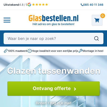
Uitstekend
4.8 / 5
085 40 11 346
0
Hét adres om glas te bestellen!
Waar ben je naar op zoek?
100% maatwerk
Hoge kwaliteit voor een eerlijke prijs
Montage in heel N
Glazen tussenwanden
Ontvang offerte
Binnen 1 dag in je mail!