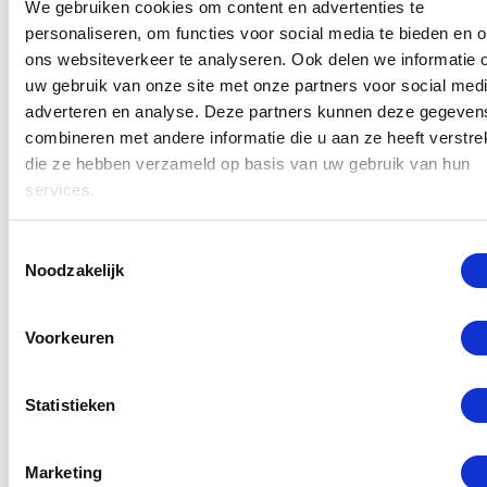
We gebruiken cookies om content en advertenties te
onze offerte.
personaliseren, om functies voor social media te bieden en 
ons websiteverkeer te analyseren. Ook delen we informatie 
Technische informatie
uw gebruik van onze site met onze partners voor social medi
adverteren en analyse. Deze partners kunnen deze gegeven
Glas
CE-gekeurd gehard veiligheidsglas
combineren met andere informatie die u aan ze heeft verstrek
Glasdikte
10mm
die ze hebben verzameld op basis van uw gebruik van hun
services.
Maximale
125 cm (1250 mm)
breedte
Toestemmingsselectie
Noodzakelijk
Maximale
300 cm (3000 mm)
hoogte
Voorkeuren
Type deur
Taatsdeur
Gebruik
Binnen en buiten
Statistieken
Ruststanden
0°, – 90°, + 90°
Marketing
Greep
Dubbelzijdige H-greep 500 mm