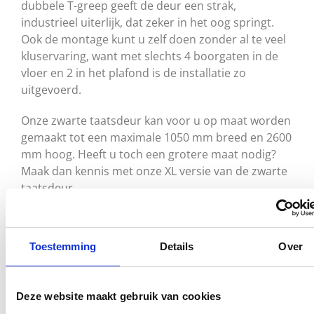
dubbele T-greep geeft de deur een strak,
industrieel uiterlijk, dat zeker in het oog springt.
Ook de montage kunt u zelf doen zonder al te veel
kluservaring, want met slechts 4 boorgaten in de
vloer en 2 in het plafond is de installatie zo
uitgevoerd.
Onze zwarte taatsdeur kan voor u op maat worden
gemaakt tot een maximale 1050 mm breed en 2600
mm hoog. Heeft u toch een grotere maat nodig?
Maak dan kennis met onze XL versie van de zwarte
taatsdeur.
Inmeten en monteren
Maak het uzelf gemakkelijk en kies voor onze meet-
Toestemming
Details
Over
en montageservice. Laat ons het meet- en
installatiewerk voor u doen en vraag een
vrijblijvende offerte aan voor de glazen Taatsdeur
Deze website maakt gebruik van cookies
in zwart. Vaak ontvangt u al binnen één werkdag