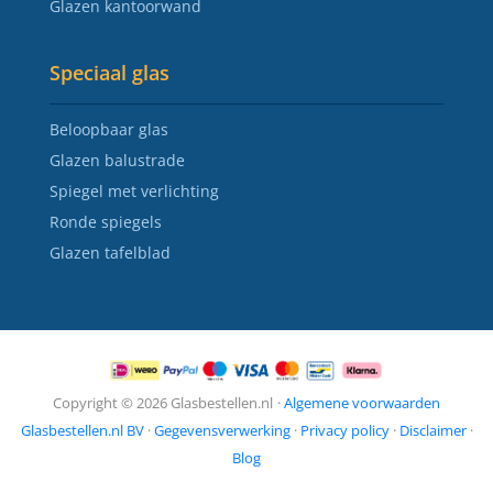
Glazen kantoorwand
Speciaal glas
Beloopbaar glas
Glazen balustrade
Spiegel met verlichting
Ronde spiegels
Glazen tafelblad
Copyright © 2026 Glasbestellen.nl
·
Algemene voorwaarden
Glasbestellen.nl BV
·
Gegevensverwerking
·
Privacy policy
·
Disclaimer
·
Blog