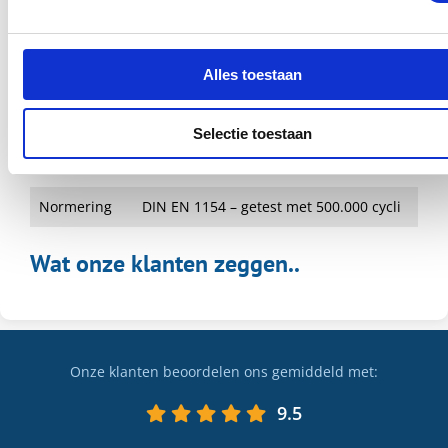
Zelfsluitend hoekbeslag (zwart):
Hydraulisch scharnier met
Scharnieren
Alles toestaan
onderschoen; Bovenschoen;
Plafonddraaipunt
Selectie toestaan
Instelbaar 0-punt, instelbare
Instelbaar
sluitsnelheid
Normering
DIN EN 1154 – getest met 500.000 cycli
Wat onze klanten zeggen..
Onze klanten beoordelen ons gemiddeld met:
9.5