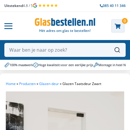
Uitstekend
4.8 / 5
085 40 11 346
0
Hét adres om glas te bestellen!
Waar ben je naar op zoek?
100% maatwerk
Hoge kwaliteit voor een eerlijke prijs
Montage in heel NL
Home
»
Producten
»
Glazen deur
»
Glazen Taatsdeur Zwart