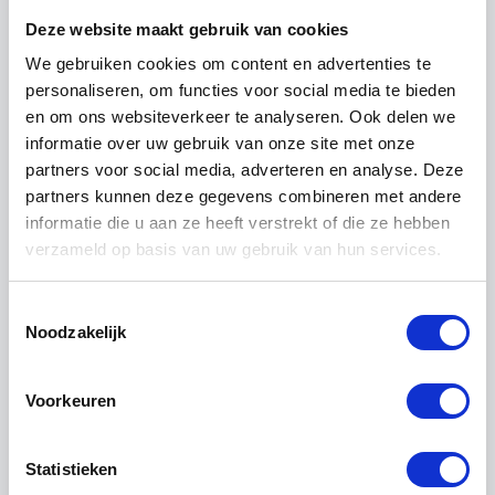
gevallen krijgt u een deur van 8mm dik gehard
Deze website maakt gebruik van cookies
veiligheidsglas.
We gebruiken cookies om content en advertenties te
Glas is onderhoudsvriendelijk, slijtvast en
personaliseren, om functies voor social media te bieden
gemakkelijk schoon te houden. Daarnaast is het
en om ons websiteverkeer te analyseren. Ook delen we
voordeel van glas dat uw woning lekker licht
informatie over uw gebruik van onze site met onze
blijft.
partners voor social media, adverteren en analyse. Deze
Een hoogwaardig schuifsysteem
partners kunnen deze gegevens combineren met andere
informatie die u aan ze heeft verstrekt of die ze hebben
Het hoogwaardige schuifsysteem van Zwitserse
verzameld op basis van uw gebruik van hun services.
makelaardij is alleen geschikt voor bevestiging
aan de wand. De moderne en minimalistische
Toestemmingsselectie
looprail is leverbaar in blank aluminium of in
Noodzakelijk
geborsteld aluminium (rvs-effect). Doordat het
systeem wordt geleverd met dubbele soft-close
Voorkeuren
opent en sluit de deur zachtjes en soepel.
Daarnaast biedt het systeem flexibiliteit tijdens
Statistieken
de montage, doordat u kleine oneffenheden in