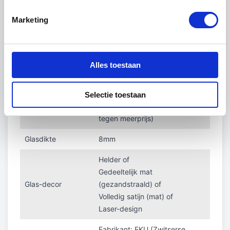
de vloer kunt opvangen met de
Marketing
hoogteverstelling (+4 mm tot -1 mm).
Technische informatie
Alles toestaan
Gehard veiligheidsglas (CE-
gekeurd)
Glassoort
Standaard floatglas
Selectie toestaan
Extra helder floatglas (optioneel
tegen meerprijs)
Glasdikte
8mm
Helder of
Gedeeltelijk mat
Glas-decor
(gezandstraald) of
Volledig satijn (mat) of
Laser-design
Fabrikant: EKU (Zwitserse