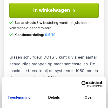
In winkelwagen
Bestel check:
Uw bestelling wordt op juistheid en
volledigheid gecontroleerd.
Klantbeoordeling:
9.5/10
Glazen schuifdeur DOTS 3 kunt u via een aantal
eenvoudige stappen op maat samenstellen. De
maximale breedte bij dit systeem is 1060 mm en
de maximale hoogte 2175 mm.
In het midden van de matglazen deur zorgen de
helder glazen cirkel voor een speels karakter.
Toestemming
Details
Over
U kunt voor het glas kiezen tussen standaard
helder glas of extra helder glas. In beide