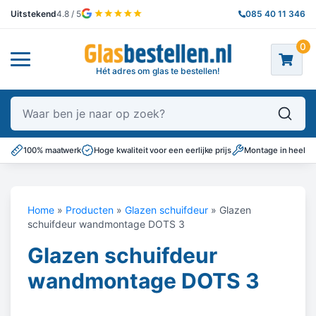
Uitstekend
4.8 / 5
085 40 11 346
0
Hét adres om glas te bestellen!
Waar ben je naar op zoek?
100% maatwerk
Hoge kwaliteit voor een eerlijke prijs
Montage in heel N
Home
»
Producten
»
Glazen schuifdeur
»
Glazen
schuifdeur wandmontage DOTS 3
Glazen schuifdeur
wandmontage DOTS 3