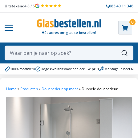
Uitstekend
4.8 / 5
085 40 11 346
0
Hét adres om glas te bestellen!
Waar ben je naar op zoek?
100% maatwerk
Hoge kwaliteit voor een eerlijke prijs
Montage in heel NL
Home
»
Producten
»
Douchedeur op maat
»
Dubbele douchedeur