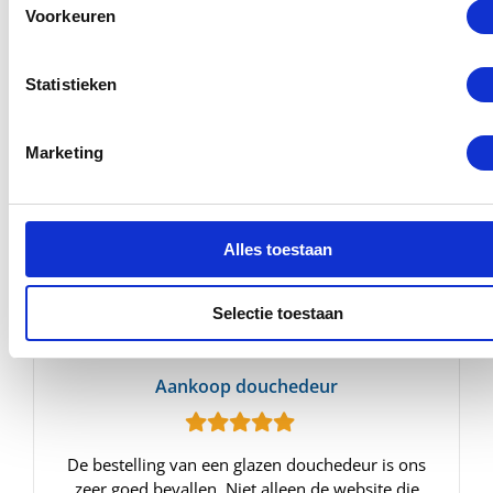
Wat onze klanten zeggen..
Voorkeuren
Statistieken
Perfecte douchedeur op maat
Marketing
Zeer tevreden over de bestelde douchedeur. Past
perfect en sublieme ophangscharnieren. Klein
minpuntje is dat er geen 6 rvs schroeven zijn
geleverd.
Alles toestaan
- Ruud
Selectie toestaan
Aankoop douchedeur
De bestelling van een glazen douchedeur is ons
zeer goed bevallen. Niet alleen de website die