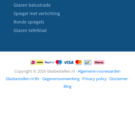
Glazen balustrade
Spiegel met verlichting
Ronde spiegels
Glazen tafelblad
Copyright © 2026 Glasbestellen.nl
·
Algemene voorwaarden
Glasbestellen.nl BV
·
Gegevensverwerking
·
Privacy policy
·
Disclaimer
·
Blog