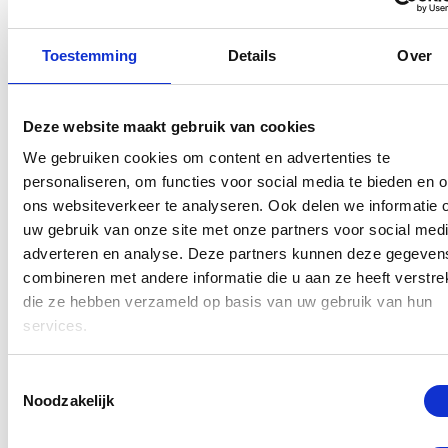
– Mat zwart
– Gunmetal gepolijst
Toestemming
Details
Over
Uitvoering
– Gunmetal geborsteld
beslag
– Messing gepolijst
– Messing geborsteld
Deze website maakt gebruik van cookies
– Mat wit
We gebruiken cookies om content en advertenties te
– Brons geborsteld
personaliseren, om functies voor social media te bieden en 
– Koper geborsteld
ons websiteverkeer te analyseren. Ook delen we informatie 
– Rosé goud gepolijst
uw gebruik van onze site met onze partners voor social medi
Keuze uit:
adverteren en analyse. Deze partners kunnen deze gegeven
– Transparant (UV-bestendig en anti-
combineren met andere informatie die u aan ze heeft verstrek
Afdichtstrips
schimmel; wordt niet geel)
die ze hebben verzameld op basis van uw gebruik van hun
– Zwart
services.
Wat onze klanten zeggen..
Toestemmingsselectie
Noodzakelijk