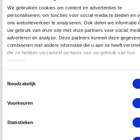
verliep perfect, er werd goed met ons
meegedacht.
We gebruiken cookies om content en advertenties te
Gelukkig heb ik het advies opgevolgd om alles
personaliseren, om functies voor social media te bieden en 
door het bedrijf op te laten meten en ook te
ons websiteverkeer te analyseren. Ook delen we informatie 
laten plaatsen. De prijs viel ons mee.
uw gebruik van onze site met onze partners voor social medi
Het ziet er echt perfect uit, ook het kitwerk is
adverteren en analyse. Deze partners kunnen deze gegeven
uitmuntend, wij zijn zeer tevreden! Een dikke 10
combineren met andere informatie die u aan ze heeft verstrek
voor dit bedrijf!
die ze hebben verzameld op basis van uw gebruik van hun
services.
- Natascha de Korte
Toestemmingsselectie
Noodzakelijk
Erg tevreden
Voorkeuren
Dt is de tweede keer over 5 jaar dat ik bij ze
besteld heb en nu 3 verschillende douche
Statistieken
deuren laten plaatsen. Het ziet er erg netjes uit
en ze komen hun afspraken goed na. De prijs
kwaliteit verhouding is ook erg goed. Ik raad dit