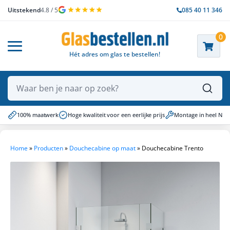
Uitstekend
4.8 / 5
085 40 11 346
0
Hét adres om glas te bestellen!
Waar ben je naar op zoek?
100% maatwerk
Hoge kwaliteit voor een eerlijke prijs
Montage in heel NL
Home
»
Producten
»
Douchecabine op maat
»
Douchecabine Trento