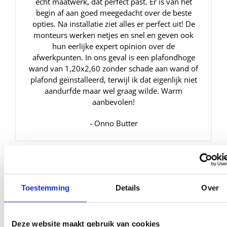
echt maatwerk, dat perfect past. Er is van het
begin af aan goed meegedacht over de beste
opties. Na installatie ziet alles er perfect uit! De
monteurs werken netjes en snel en geven ook
hun eerlijke expert opinion over de
afwerkpunten. In ons geval is een plafondhoge
wand van 1,20x2,60 zonder schade aan wand of
plafond geïnstalleerd, terwijl ik dat eigenlijk niet
aandurfde maar wel graag wilde. Warm
aanbevolen!
- Onno Butter
Perfect!
Toestemming
Details
Over
Er moest een douchecabine op maat komen in
onze nieuwbouwwoning. De communicatie
Deze website maakt gebruik van cookies